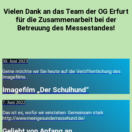
Vielen Dank an das Team der OG Erfurt
für die Zusammenarbeit bei der
Betreuung des Messestandes!
30. Juni 2023
Gerne möchte wir Sie heute auf die Veröffentlichung des
Imagefilms...
Imagefilm „Der Schulhund“
7. Juni 2022
Das ist es, wofür wir einstehen. Gemeinsam stark.
http://www.meingesunderrassehund.de/
Geliebt von Anfang an…