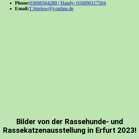
Phone:
03696564280 | Handy: 016090117504
Email:
T.Strelow@t-online.de
Bilder von der Rassehunde- und
Rassekatzenausstellung in Erfurt 2023!