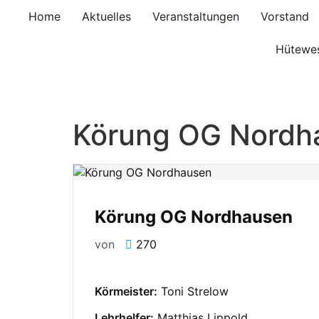
Home
Aktuelles
Veranstaltungen
Vorstand
Hütewe
Körung OG Nordh
Körung OG Nordhausen
von
270
Körmeister:
Toni Strelow
Lehrhelfer:
Matthias Lippold