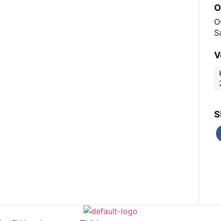
O
O
S
V
S